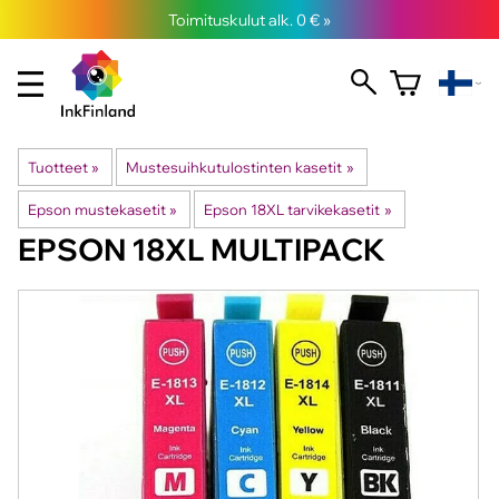
Toimituskulut alk. 0 € »
Tuotteet
‪»
Mustesuihkutulostinten kasetit
‪»
Epson mustekasetit
‪»
Epson 18XL tarvikekasetit
‪»
EPSON
18XL MULTIPACK