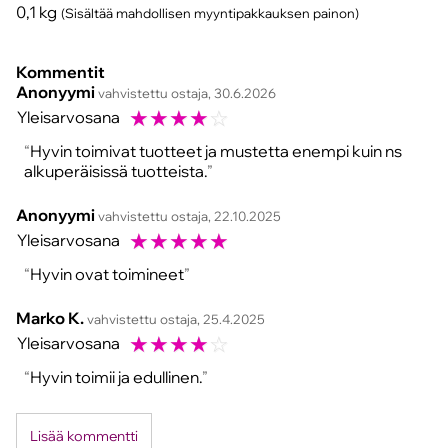
0,1
kg
(Sisältää mahdollisen myyntipakkauksen painon)
Kommentit
Anonyymi
vahvistettu ostaja, 30.6.2026
☆
☆
☆
☆
☆
Yleisarvosana
Hyvin toimivat tuotteet ja mustetta enempi kuin ns
alkuperäisissä tuotteista.
Anonyymi
vahvistettu ostaja, 22.10.2025
☆
☆
☆
☆
☆
Yleisarvosana
Hyvin ovat toimineet
Marko K.
vahvistettu ostaja, 25.4.2025
☆
☆
☆
☆
☆
Yleisarvosana
Hyvin toimii ja edullinen.
Lisää kommentti