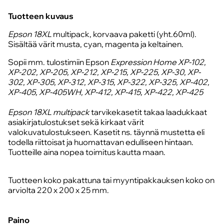
Tuotteen kuvaus
Epson 18XL
multipack, korvaava paketti (yht.60ml).
Sisältää värit musta, cyan, magenta ja keltainen.
Sopii mm. tulostimiin Epson
Expression Home XP-102,
XP-202, XP-205, XP-212, XP-215, XP-225, XP-30, XP-
302, XP-305, XP-312, XP-315, XP-322, XP-325, XP-402,
XP-405, XP-405WH, XP-412, XP-415, XP-422, XP-425
Epson 18XL multipack
tarvikekasetit takaa laadukkaat
asiakirjatulostukset sekä kirkaat värit
valokuvatulostukseen. Kasetit ns. täynnä mustetta eli
todella riittoisat ja huomattavan edulliseen hintaan.
Tuotteille aina nopea toimitus kautta maan.
Tuotteen koko pakattuna tai myyntipakkauksen koko on
arviolta 220 x 200 x 25 mm.
Paino