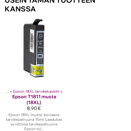
USEIN TÄMÄN TUOTTEEN
KANSSA
setit
‪»
Epson 18XL tarvikekasetit
‪»
Epson
T1811 musta
(18XL)
8,90 €
Epson 18XL musta, korvaava
tarvikepatruuna 15ml. Laadukas
ja riittoisa tarvikepatruuna
Epson tul...