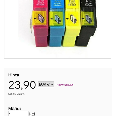
Hinta
23,90
+
toimituskulut
Sis. alv 25.5 %
Määrä
kpl