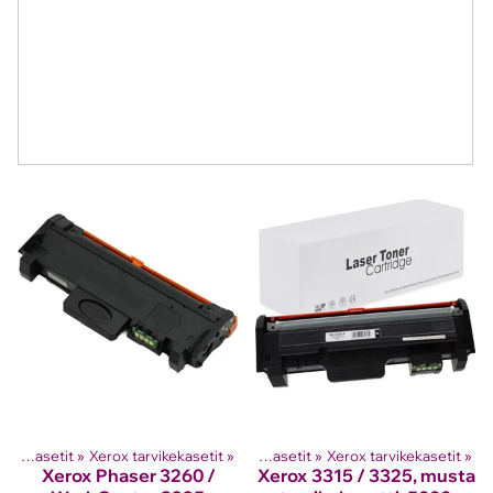
Lasertulostinten värikasetit
Tuotteet
‪»
Xerox tarvikekasetit
‪»
‪»
Lasertulostinten värikasetit
‪»
Xerox tarvikekasetit
‪»
Xerox
Phaser 3260 /
Xerox
3315 / 3325, musta