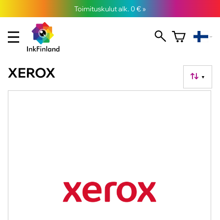
Toimituskulut alk. 0 € »
XEROX
▼