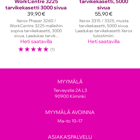
WorkCentre 3225
tarvikekasetti, 5000
tarvikekasetti 3000 sivua
sivua
39,90 €
55,90 €
Xerox Phaser 3260 /
Xerox 3315 / 3325, musta
WorkCentre 3225 malleihin
tarvikekasetti, 5000 sivua.
sopiva tarvikekasetti, 3000
Laadukas tarvikekasetti Xerox
sivua. Laadukas tarvik...
tulostimiin.
Heti saatavilla
Heti saatavilla
☆
☆
☆
☆
☆
(1)
MYYMÄLÄ
Terveystie 2A L3
90900 Kiiminki
MYYMÄLÄ AVOINNA
Ma–to 10–17
ASIAKASPALVELU