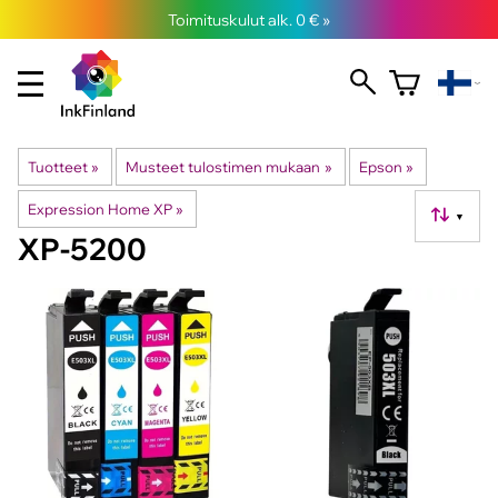
Toimituskulut alk. 0 € »
Tuotteet
‪»
Musteet tulostimen mukaan
‪»
Epson
‪»
Expression Home XP
‪»
▼
XP-5200