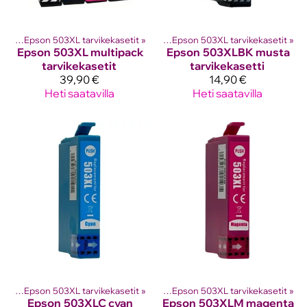
etit
ostinten kasetit
‪»
Epson 503XL tarvikekasetit
‪»
Epson mustekasetit
‪»
‪»
Epson 503XL tarvikekasetit
‪»
Epson
503XL multipack
Epson
503XLBK musta
tarvikekasetit
tarvikekasetti
39,90 €
14,90 €
Heti saatavilla
Heti saatavilla
etit
ostinten kasetit
‪»
Epson 503XL tarvikekasetit
‪»
Epson mustekasetit
‪»
‪»
Epson 503XL tarvikekasetit
‪»
Epson
503XLC cyan
Epson
503XLM magenta