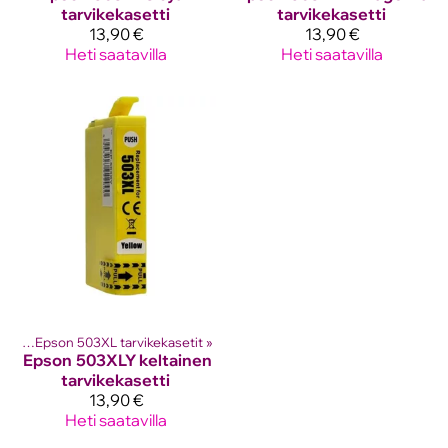
tarvikekasetti
tarvikekasetti
13,90 €
13,90 €
Heti saatavilla
Heti saatavilla
etit
‪»
Epson 503XL tarvikekasetit
‪»
Epson
503XLY keltainen
tarvikekasetti
13,90 €
Heti saatavilla