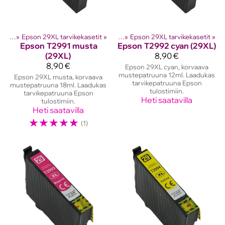
setit
lostinten kasetit
‪»
Epson 29XL tarvikekasetit
‪»
Epson mustekasetit
‪»
‪»
Epson 29XL tarvikekasetit
‪»
Epson
T2991 musta
Epson
T2992 cyan (29XL)
(29XL)
8,90 €
8,90 €
Epson 29XL cyan, korvaava
mustepatruuna 12ml. Laadukas
Epson 29XL musta, korvaava
tarvikepatruuna Epson
mustepatruuna 18ml. Laadukas
tulostimiin.
tarvikepatruuna Epson
Heti saatavilla
tulostimiin.
Heti saatavilla
☆
☆
☆
☆
☆
(1)