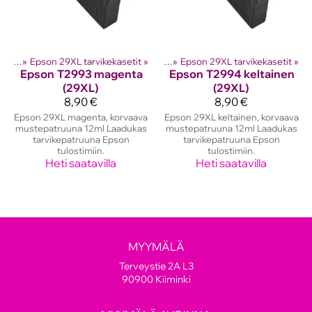
setit
lostinten kasetit
‪»
Epson 29XL tarvikekasetit
‪»
Epson mustekasetit
‪»
‪»
Epson 29XL tarvikekasetit
‪»
Epson
T2993 magenta
Epson
T2994 keltainen
(29XL)
(29XL)
8,90 €
8,90 €
Epson 29XL magenta, korvaava
Epson 29XL keltainen, korvaava
mustepatruuna 12ml Laadukas
mustepatruuna 12ml Laadukas
tarvikepatruuna Epson
tarvikepatruuna Epson
tulostimiin.
tulostimiin.
Heti saatavilla
Heti saatavilla
MYYMÄLÄ
Terveystie 2A L3
90900 Kiiminki