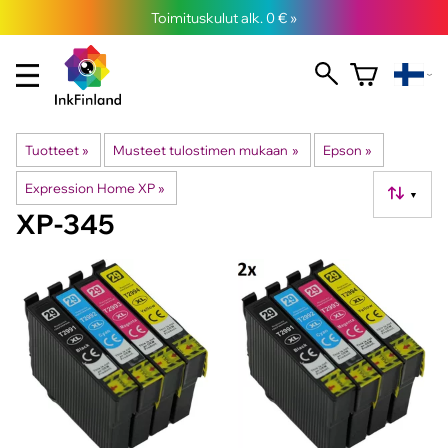
Toimituskulut alk. 0 € »
Tuotteet
‪»
Musteet tulostimen mukaan
‪»
Epson
‪»
Expression Home XP
‪»
▼
XP-345