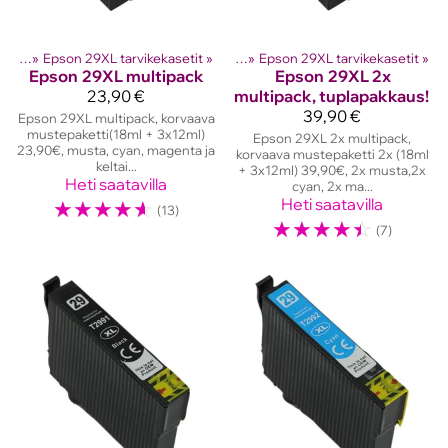
setit
lostinten kasetit
‪»
Epson 29XL tarvikekasetit
‪»
Epson mustekasetit
‪»
‪»
Epson 29XL tarvikekasetit
‪»
Epson
29XL multipack
Epson
29XL 2x
23,90 €
multipack, tuplapakkaus!
39,90 €
Epson 29XL multipack, korvaava
mustepaketti(18ml + 3x12ml)
Epson 29XL 2x multipack,
23,90€, musta, cyan, magenta ja
korvaava mustepaketti 2x (18ml
keltai...
+ 3x12ml) 39,90€, 2x musta,2x
Heti saatavilla
cyan, 2x ma...
☆
☆
☆
☆
☆
Heti saatavilla
(13)
☆
☆
☆
☆
☆
(7)