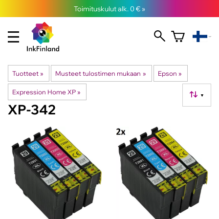
Toimituskulut alk. 0 € »
Tuotteet
‪»
Musteet tulostimen mukaan
‪»
Epson
‪»
Expression Home XP
‪»
▼
XP-342