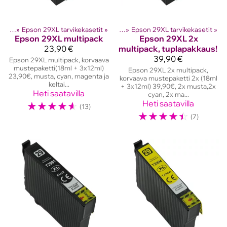
setit
lostinten kasetit
‪»
Epson 29XL tarvikekasetit
‪»
Epson mustekasetit
‪»
‪»
Epson 29XL tarvikekasetit
‪»
Epson
29XL multipack
Epson
29XL 2x
23,90 €
multipack, tuplapakkaus!
39,90 €
Epson 29XL multipack, korvaava
mustepaketti(18ml + 3x12ml)
Epson 29XL 2x multipack,
23,90€, musta, cyan, magenta ja
korvaava mustepaketti 2x (18ml
keltai...
+ 3x12ml) 39,90€, 2x musta,2x
Heti saatavilla
cyan, 2x ma...
☆
☆
☆
☆
☆
Heti saatavilla
(13)
☆
☆
☆
☆
☆
(7)