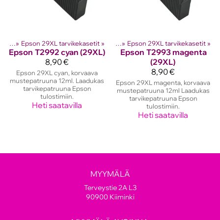
setit
lostinten kasetit
‪»
Epson 29XL tarvikekasetit
‪»
Epson mustekasetit
‪»
‪»
Epson 29XL tarvikekasetit
‪»
Epson
T2992 cyan (29XL)
Epson
T2993 magenta
8,90 €
(29XL)
8,90 €
Epson 29XL cyan, korvaava
mustepatruuna 12ml. Laadukas
Epson 29XL magenta, korvaava
tarvikepatruuna Epson
mustepatruuna 12ml Laadukas
tulostimiin.
tarvikepatruuna Epson
Heti saatavilla
tulostimiin.
Heti saatavilla
MYYMÄLÄ
Terveystie 2A L3
90900 Kiiminki