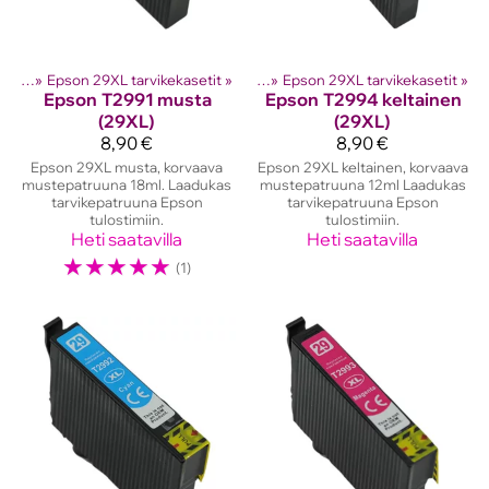
setit
lostinten kasetit
‪»
Epson 29XL tarvikekasetit
‪»
Epson mustekasetit
‪»
‪»
Epson 29XL tarvikekasetit
‪»
Epson
T2991 musta
Epson
T2994 keltainen
(29XL)
(29XL)
8,90 €
8,90 €
Epson 29XL musta, korvaava
Epson 29XL keltainen, korvaava
mustepatruuna 18ml. Laadukas
mustepatruuna 12ml Laadukas
tarvikepatruuna Epson
tarvikepatruuna Epson
tulostimiin.
tulostimiin.
Heti saatavilla
Heti saatavilla
☆
☆
☆
☆
☆
(1)