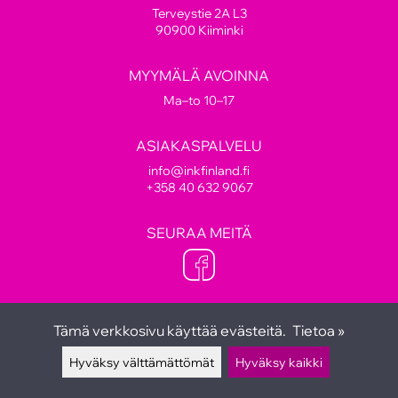
Terveystie 2A L3
90900 Kiiminki
MYYMÄLÄ AVOINNA
Ma–to 10–17
ASIAKASPALVELU
info@inkfinland.fi
+358 40 632 9067
SEURAA MEITÄ
Tämä verkkosivu käyttää evästeitä.
Tietoa »
Hyväksy välttämättömät
Hyväksy kaikki