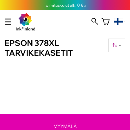
Toimituskulut alk. 0 € »
EPSON 378XL
▼
TARVIKEKASETIT
MYYMÄLÄ