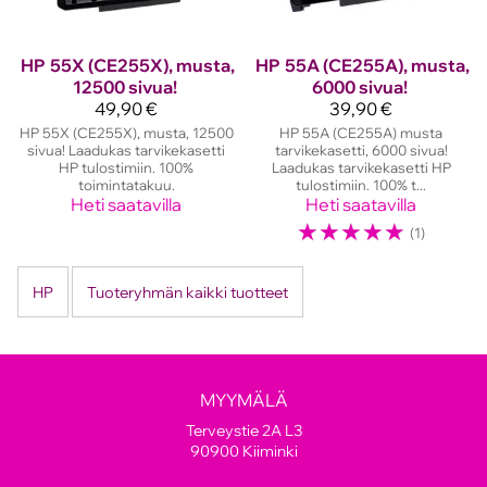
HP
55X (CE255X), musta,
HP
55A (CE255A), musta,
12500 sivua!
6000 sivua!
49,90 €
39,90 €
HP 55X (CE255X), musta, 12500
HP 55A (CE255A) musta
sivua! Laadukas tarvikekasetti
tarvikekasetti, 6000 sivua!
HP tulostimiin. 100%
Laadukas tarvikekasetti HP
toimintatakuu.
tulostimiin. 100% t...
Heti saatavilla
Heti saatavilla
☆
☆
☆
☆
☆
(1)
HP
Tuoteryhmän kaikki tuotteet
MYYMÄLÄ
Terveystie 2A L3
90900 Kiiminki