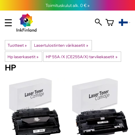
Toimituskulut alk. 0 € »
Tuotteet
‪»
Lasertulostinten värikasetit
‪»
Hp laserkasetit
‪»
HP 55A /X (CE255A/X) tarvikekasetit
‪»
HP