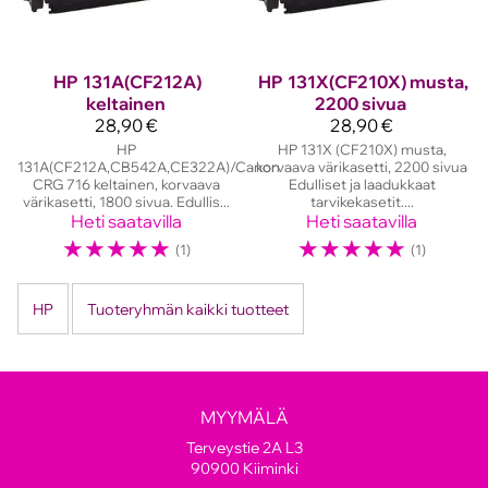
HP
131A(CF212A)
HP
131X(CF210X) musta,
keltainen
2200 sivua
28,90 €
28,90 €
HP
HP 131X (CF210X) musta,
131A(CF212A,CB542A,CE322A)/Canon
korvaava värikasetti, 2200 sivua
CRG 716 keltainen, korvaava
Edulliset ja laadukkaat
värikasetti, 1800 sivua. Edullis...
tarvikekasetit....
Heti saatavilla
Heti saatavilla
☆
☆
☆
☆
☆
☆
☆
☆
☆
☆
(1)
(1)
HP
Tuoteryhmän kaikki tuotteet
MYYMÄLÄ
Terveystie 2A L3
90900 Kiiminki