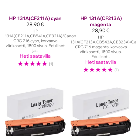
HP
131A(CF211A) cyan
HP
131A(CF213A)
28,90 €
magenta
28,90 €
HP
131A(CF211A,CB541A,CE321A)/Canon
HP
CRG 716 cyan, korvaava
131A(CF213A,CB543A,CE323A)/C
värikasetti, 1800 sivua. Edulliset
CRG 716 magenta, korvaava
ja...
värikasetti, 1800 sivua.
Heti saatavilla
Edulliset...
☆
☆
☆
☆
☆
Heti saatavilla
(1)
☆
☆
☆
☆
☆
(1)