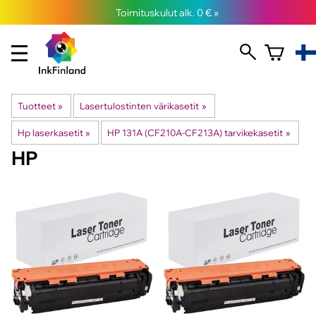
Toimituskulut alk. 0 € »
Tuotteet
‪»
Lasertulostinten värikasetit
‪»
Hp laserkasetit
‪»
HP 131A (CF210A-CF213A) tarvikekasetit
‪»
HP