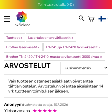
Toimituskulut alk. 0 € »
Tuotteet
‪»
Lasertulostinten värikasetit
‪»
Brother laserkasetit
‪»
TN-2410 ja TN-2420 tarvikekasetit
‪»
Brother TN-2420 / TN-2410, musta tarvikekasetti 3000 sivua!
‪»
ARVOSTELUT
Vain tuotteen ostaneet asiakkaat voivat antaa
tähtiarvostelun. Arvostelun voi antaa aikaisintaan 14
vrk tuotteen toimituksen jälkeen.
Anonyymi
vahvistettu ostaja, 10.7.2026
☆
☆
☆
☆
☆
Yleisarvosana