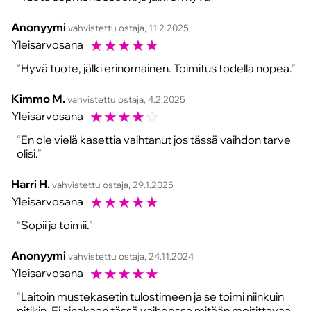
Anonyymi
vahvistettu ostaja, 11.2.2025
☆
☆
☆
☆
☆
Yleisarvosana
Hyvä tuote, jälki erinomainen. Toimitus todella nopea.
Kimmo M.
vahvistettu ostaja, 4.2.2025
☆
☆
☆
☆
☆
Yleisarvosana
En ole vielä kasettia vaihtanut jos tässä vaihdon tarve
olisi.
Harri H.
vahvistettu ostaja, 29.1.2025
☆
☆
☆
☆
☆
Yleisarvosana
Sopii ja toimii.
Anonyymi
vahvistettu ostaja, 24.11.2024
☆
☆
☆
☆
☆
Yleisarvosana
Laitoin mustekasetin tulostimeen ja se toimi niinkuin
pitikin. Ei ainakaan tässä vaiheessa mitään moitittavaa.