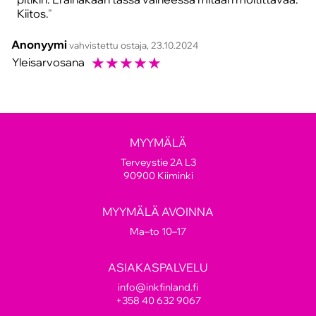
Kiitos.
Anonyymi
vahvistettu ostaja, 23.10.2024
☆
☆
☆
☆
☆
Yleisarvosana
MYYMÄLÄ
Terveystie 2A L3
90900 Kiiminki
MYYMÄLÄ AVOINNA
Ma–to 10–17
ASIAKASPALVELU
info@inkfinland.fi
+358 40 632 9067