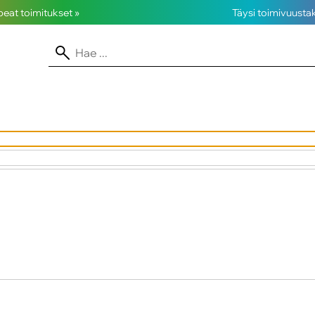
opeat toimitukset »
Täysi toimivuusta