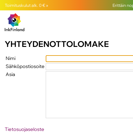
Toimituskulut alk. 0 € »
Erittäin n
YHTEYDENOTTOLOMAKE
Nimi
Sähköpostiosoite
Asia
Tietosuojaseloste