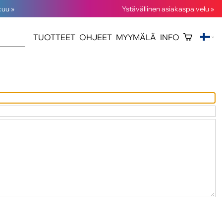
kuu »
Ystävällinen asiakaspalvelu »
TUOTTEET
OHJEET
MYYMÄLÄ
INFO