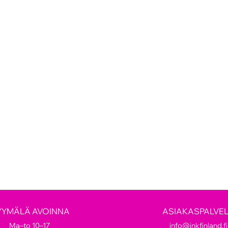
YYMÄLÄ AVOINNA
ASIAKASPALVE
Ma–to 10–17
info@inkfinland.fi